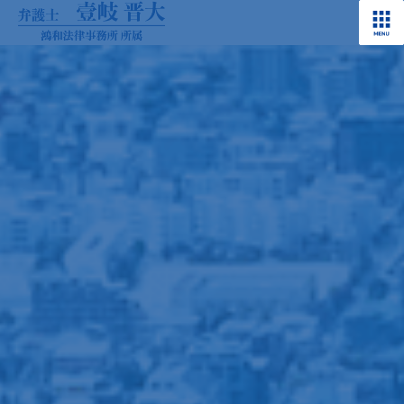
コ
ナ
ン
ビ
テ
ゲ
ン
ー
ツ
シ
へ
ョ
ス
ン
キ
に
ッ
移
プ
動