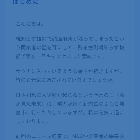
はじめに
こんにちは。
親知らず抜歯で顔面麻痺が残ってしまったとい
う同業者の話を耳にして、残る左側親知らず抜
歯予定を一旦キャンセルした壹岐です。
サウナに入っているような暑さが続きますが、
皆様お元気に過ごされていますでしょうか。
日本列島に大災難が起こるという予言の日（私
が見た未来）に、噴火が続く新燃岳のふもと霧
島市に行ったりしていますが、私は元気に過ご
しております。
前回のニュース記事で、M&A仲介業者の
悪口
注